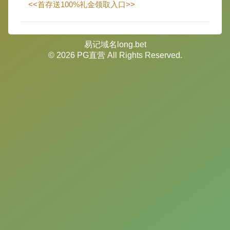
<<首存送100%礼金领取入口>>
易记域名long.bet
© 2026 PG直营 All Rights Reserved.